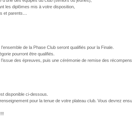
elle d’une des équipes du club (seniors ou jeunes),
nt les diplômes mis à votre disposition,
nts et parents…
 l’ensemble de la Phase Club seront qualifiés pour la Finale.
rie pourront être qualifiés.
i à l’issue des épreuves, puis une cérémonie de remise des récompen
est disponible ci-dessous.
 de renseignement pour la tenue de votre plateau club. Vous devrez ens
!!