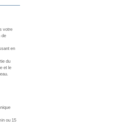
s votre
n de
ssant en
tie du
 et le
teau.
hnique
min ou 15